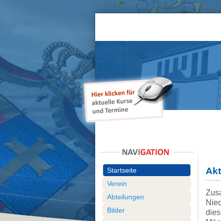
Akt
Startseite
Verein
Zus
Abteilungen
Nied
Bilder
dies